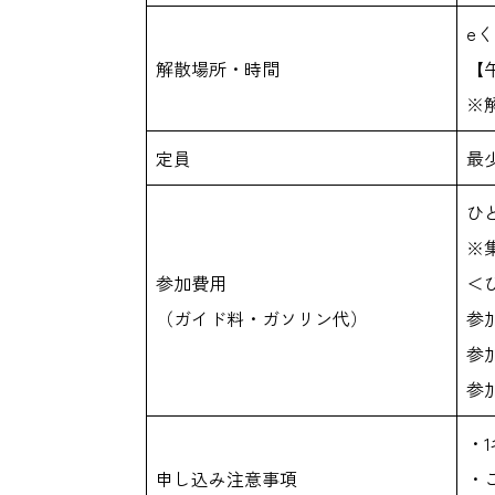
e
解散場所・時間
【午
※
定員
最
ひと
※
参加費用
＜
（ガイド料・ガソリン代）
参加
参加
参加
・
申し込み注意事項
・