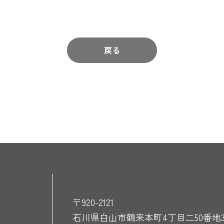
戻る
〒920-2121
石川県白山市鶴来本町4丁目二50番地