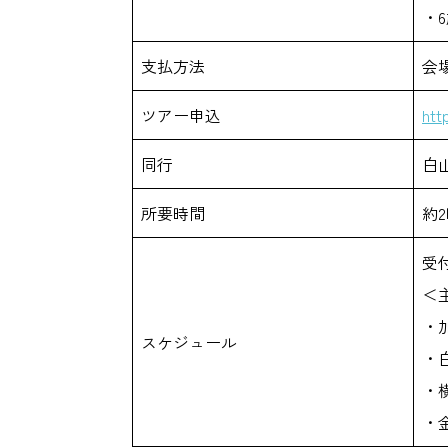
・
支払方法
会
ツアー申込
htt
同行
白
所要時間
約
受
＜
・
スケジュール
・
・
・