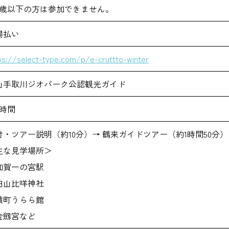
6歳以下の方は参加できません。
場払い
ps://select-type.com/p/e-cruttto-winter
山手取川ジオパーク公認観光ガイド
2時間
付・ツアー説明（約10分）→ 鶴来ガイドツアー（約1時間50分）
主な見学場所＞
加賀一の宮駅
白山比咩神社
横町うらら館
金劔宮など